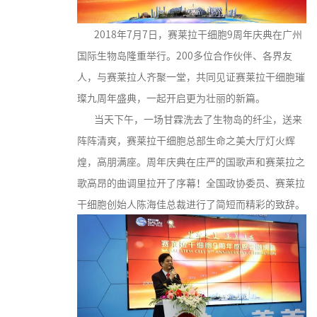
2018年7月7日，赛莱拉干细胞9周年庆典在广州
国际生物岛隆重举行。200多位合作伙伴、各界友
人，与赛莱拉人齐聚一堂，共同见证赛莱拉干细胞璀
璨九周年盛典，一起开启更为壮丽的新篇。
当天下午，一场甘霖洗去了生物岛的纤尘，送来
阵阵清爽，赛莱拉干细胞总部生命之美大厅灯火辉
煌，高朋满座。周年庆典在庄严的国歌声和赛莱拉之
歌高昂的曲调里拉开了序幕！全国政协委员、赛莱拉
干细胞创始人陈海佳总裁进行了简短而精彩的致辞。