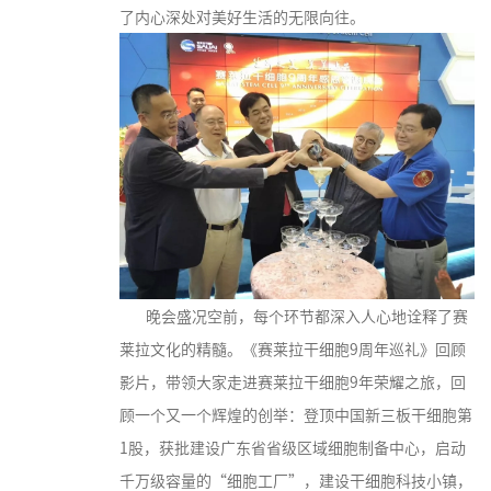
了内心深处对美好生活的无限向往。
晚会盛况空前，每个环节都深入人心地诠释了赛
莱拉文化的精髓。《赛莱拉干细胞9周年巡礼》回顾
影片，带领大家走进赛莱拉干细胞9年荣耀之旅，回
顾一个又一个辉煌的创举：登顶中国新三板干细胞第
1股，获批建设广东省省级区域细胞制备中心，启动
千万级容量的“细胞工厂”，建设干细胞科技小镇，