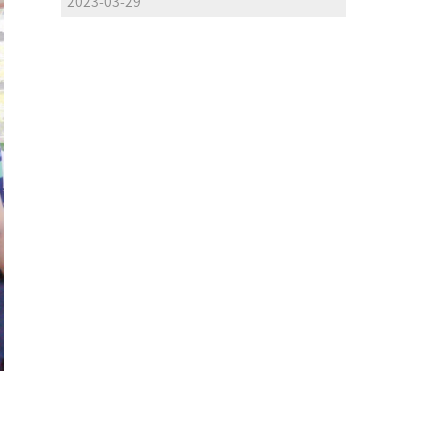
2023-03-29
突出的创新能力、先进的核心技术、优异的
产品品质和广阔的市场前景，获评为“2022
年度广东省名优高新技术产品”。 为提
高科技创新策源能力，加快成果转化及产业
化，聚力推进高水平科技自立自强，广东省
高新技术企业协会根据《广东省名优高新技
术产品工作管理办法》要求，组织开展
了“2022年广东省名优高新技术产品评
选”工作。通过权威机构的严格评测，cpe
脐带精华冻干粉通过层层筛选喜获殊荣，这
是相关权威机构对赛莱拉干细胞坚持科技创
新、推动产业转化的充分认可和鼓励。
作为干细胞国家企业技术中心、...