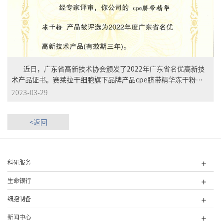
近日，广东省高新技术协会颁发了2022年广东省名优高新技
术产品证书。赛莱拉干细胞旗下品牌产品cpe脐带精华冻干粉凭
借突出的创新能力、先进的核心技术、优异的产品品质和广阔的
2023-03-29
市场前景，获评为“2022年度广东省名优高新技术产品”。
为提高科技创新策源能力，加快成果转化及产业化，聚力推进高
<返回
水平科技自立自强，广东省高新技术企业协会根据《广东省名优
高新技术产品工作管理办法》要求，组织开展了“2022年广东省
名优高新技术产品评选”工作。通过权威机构的严格评测，cpe
脐带精华冻干粉通过层层筛选喜获殊荣，这是相关权威机构对赛
科研服务
莱拉干细胞坚持科技创新、推动产业转化的充分认可和鼓励。
作为干细胞国家企业技术中心、...
生命银行
细胞制备
新闻中心