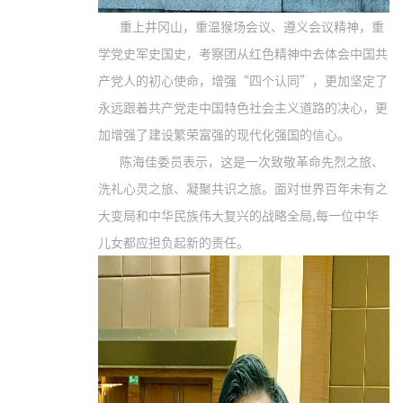
重上井冈山，重温猴场会议、遵义会议精神，重
学党史军史国史，考察团从红色精神中去体会中国共
产党人的初心使命，增强“四个认同”，更加坚定了
永远跟着共产党走中国特色社会主义道路的决心，更
加增强了建设繁荣富强的现代化强国的信心。
陈海佳委员表示，这是一次致敬革命先烈之旅、
洗礼心灵之旅、凝聚共识之旅。面对世界百年未有之
大变局和中华民族伟大复兴的战略全局,每一位中华
儿女都应担负起新的责任。