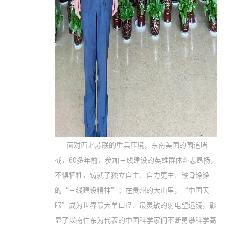
面对西北苏联的重兵压境，东南美国的围追堵
截，60多年前，参加三线建设的英雄群体斗志昂扬，
不惧牺牲，铸就了独立自主、自力更生、铁骨铮铮
的“三线建设精神”；在贵州的大山里，“中国天
眼”成为世界最大单口径、最灵敏的射电望远镜，彰
显了以南仁东为代表的中国科学家们不断勇攀科学高