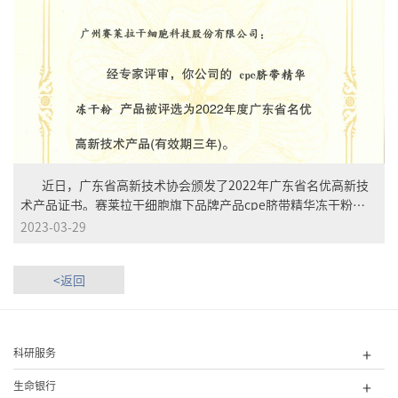
近日，广东省高新技术协会颁发了2022年广东省名优高新技
术产品证书。赛莱拉干细胞旗下品牌产品cpe脐带精华冻干粉凭
借突出的创新能力、先进的核心技术、优异的产品品质和广阔的
2023-03-29
市场前景，获评为“2022年度广东省名优高新技术产品”。
为提高科技创新策源能力，加快成果转化及产业化，聚力推进高
<返回
水平科技自立自强，广东省高新技术企业协会根据《广东省名优
高新技术产品工作管理办法》要求，组织开展了“2022年广东省
名优高新技术产品评选”工作。通过权威机构的严格评测，cpe
脐带精华冻干粉通过层层筛选喜获殊荣，这是相关权威机构对赛
科研服务
莱拉干细胞坚持科技创新、推动产业转化的充分认可和鼓励。
作为干细胞国家企业技术中心、...
生命银行